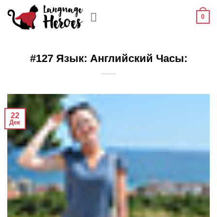
Skip
0
to
content
#127 Язык: Английский Часы:
22
Дек