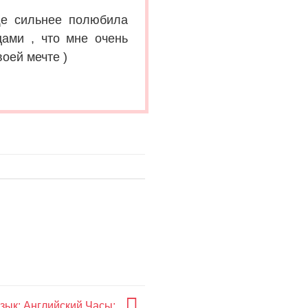
ще сильнее полюбила
ами , что мне очень
воей мечте )
.
зык: Английский Часы: