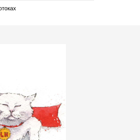
отоках