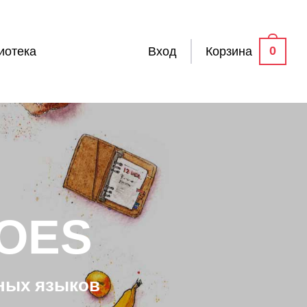
0
иотека
Вход
Корзина
OES
ных языков