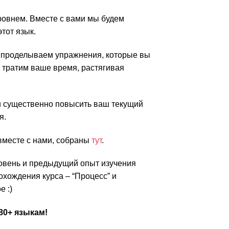
ровнем. Вместе с вами мы будем
тот язык.
е проделываем упражнения, которые вы
 тратим ваше время, растягивая
ли существенно повысить ваш текущий
я.
 вместе с нами, собраны
тут
.
овень и предыдущий опыт изучения
охождения курса – “Процесс” и
е :)
80+ языкам!