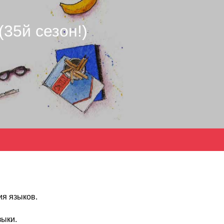
35й сезон!)
ия языков.
зыки.