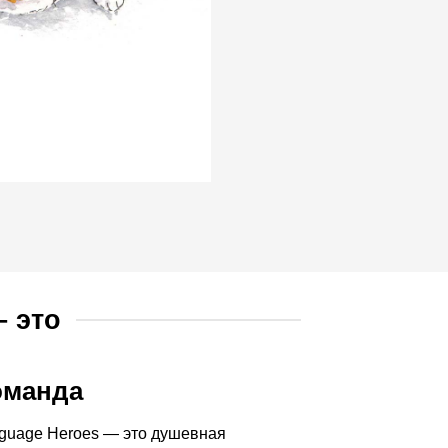
 это
оманда
guage Heroes — это душевная