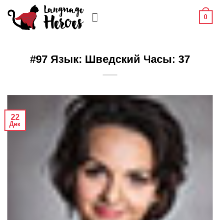
Skip
0
to
content
#97 Язык: Шведский Часы: 37
22
Дек