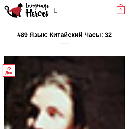
Skip
0
to
content
#89 Язык: Китайский Часы: 32
22
Дек