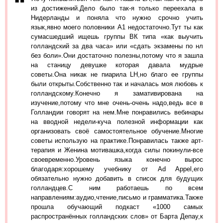
из достижений.Дело было так-я только переехала в
Нидерланды и поняла что нужно срочно учить
язык,явно моего половники А1 недостаточно.Тут ты как
сумасшедший ищешь группы ВК типа «как выучить
голландский за два часа» или «сдать экзамены по нл
без боли».Они достаточно полезны,потому что я зашла
на станицу девушке которая давала мудрые
советы.Она никак не пиарила LH,но благо ее группы
были открыты.Собственно так и началась моя любовь к
голландскому.Конечно я замативирована на
изучение,потому что мне очень-очень надо,ведь все в
Голландии говорят на нем.Мне понравились вебинары
на вводной недели-куча полезной информации как
организовать своё самостоятельное обучение.Многие
советы использую на практике.Понравилась также арт-
терапия и Женина мотивашка,когда силы покинули-все
своевременно.Уровень языка конечно вырос
благодаря:хорошему учебнику от Ad Appel,его
обязательно нужно добавить в список для будущих
голландцев.С ним работаешь по всем
направлениям:аудио,чтение,письмо и грамматика.Также
прошла обучающий подкаст «1000 самых
распространённых голландских слов» от Барта Депау,к