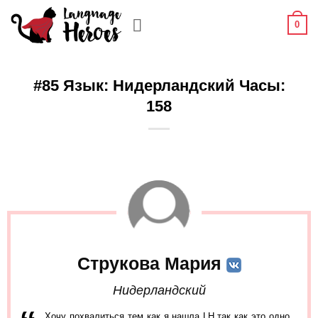
Skip
0
to
content
#85 Язык: Нидерландский Часы:
158
Струкова Мария
Нидерландский
Хочу похвалиться тем как я нашла LH,так как это одно