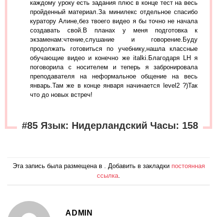
каждому уроку есть задания плюс в конце тест на весь
пройденный материал.За минилекс отдельное спасибо
куратору Алине,без твоего видео я бы точно не начала
создавать свой.В планах у меня подготовка к
экзаменам:чтение,слушание и говорение.Буду
продолжать готовиться по учебнику,нашла классные
обучающие видео и конечно же italki.Благодаря LH я
поговорила с носителем и теперь я забронировала
преподавателя на неформальное общение на весь
январь.Там же в конце января начинается level2 ?)Так
что до новых встреч!
#85 Язык: Нидерландский Часы: 158
Эта запись была размещена в . Добавить в закладки
постоянная
ссылка
.
ADMIN