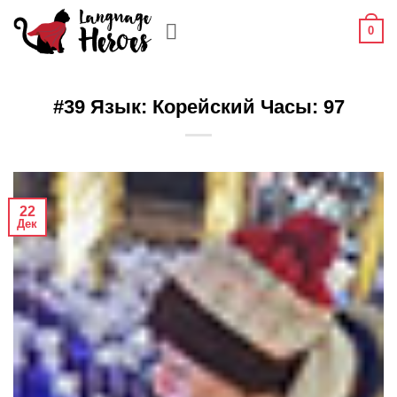
Skip
0
to
content
#39 Язык: Корейский Часы: 97
22
Дек