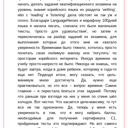
начать делать задания квалификационного экзамена на
уровень знания корейского языка из раздела ‘writting’,
ибо с ‘reading’ и ‘listening’ дела обстоят не так уж и
плохо. Благодаря LanguageHeroes и марафону 100дней
языка я начала писать, сначала это были маленькие
тексты, ‘просто для удовольствия’, но затем я
переключилась на разбор заданий из экзамена, для
выполнения которых до этого мне не хватало
уверенности. Временами было тяжело, хотелось просто
почитать свою любимую манхву или ‘погулять’ по
просторам корейского интернета. Иногда времени на
учебу просто-напросто не было. Никогда не знаешь, что
будет завтра, когда в доме ребенок, которому и года-то
еще нет. Подводя итоги, могу сказать, что цель-
минимум мною достигнута. Да, нужно еще
практиковаться, но это все – вопрос времени. Самое
главное – я перестала бояться этих заданий. Потому
что раньше при взгляде на них у меня по спине шёл
холодок. Вот честно. Что касается цели-максиму, то тут
все не так однозначно. Да, теперь у меня есть
уверенность в том, что я могу набрать баллы,
необходимые для получения сертификата С1,
пройденные тесты это подтверждают. Но вот самого