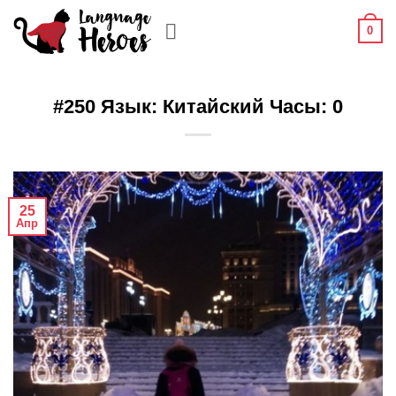
Skip
0
to
content
#250 Язык: Китайский Часы: 0
25
Апр