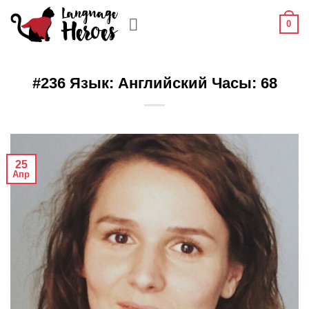
Skip
0
to
content
#236 Язык: Английский Часы: 68
25
Апр