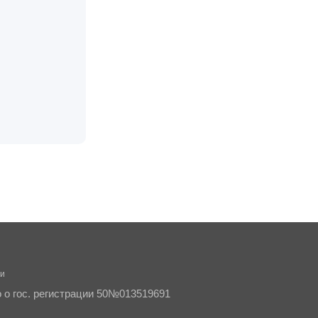
ти
о о гос. регистрации 50№013519691