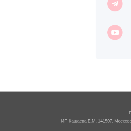
П
ИП Кашаева Е.М. 141507, Московск