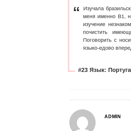
Изучала бразильск
меня именно В1, н
изучение незнако
почистить имеющ
Поговорить с носи
языко-едово впере
#23 Язык: Португ
ADMIN