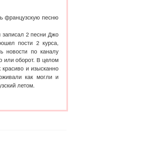
ть французскую песню
и записал 2 песни Джо
рошел пости 2 курса,
ть новости по каналу
о или оборот. В целом
к красиво и изысканно
рживали как могли и
зский летом.
.