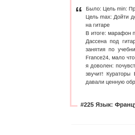
Было: Цель min: Пр
Цель max: Дойти д
на гитаре
В итоге: марафон 
Дассена под гитар
занятия по учебн
France24, мало чт
я доволен: почувс
звучит! Кураторы
давали ценную обр
#225 Язык: Франц