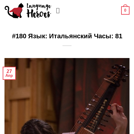
Skip
0
to
content
#180 Язык: Итальянский Часы: 81
27
Апр