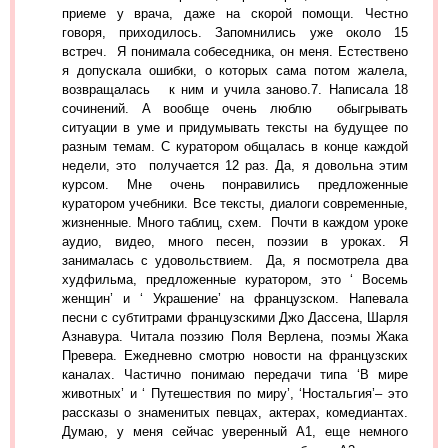
приеме у врача, даже на скорой помощи. Честно
говоря, приходилось. Запомнились уже около 15
встреч. Я понимала собеседника, он меня. Естествено
я допускала ошибки, о которых сама потом жалела,
возвращалась к ним и учила заново.7. Написала 18
сочинений. А вообще очень люблю обыгрывать
ситуации в уме и придумывать тексты на будущее по
разным темам. С куратором общалась в конце каждой
недели, это получается 12 раз. Да, я довольна этим
курсом. Мне очень понравились предложенные
куратором учебники. Все тексты, диалоги современные,
жизненные. Много таблиц, схем. Почти в каждом уроке
аудио, видео, много песен, поэзии в уроках. Я
занималась с удовольствием. Да, я посмотрела два
худфильма, предложенные куратором, это ‘ Восемь
женщин’ и ‘ Украшение’ на французском. Напевала
песни с субтитрами французскими Джо Дассена, Шарля
Азнавура. Читала поэзию Поля Верлена, поэмы Жака
Превера. Ежедневно смотрю новости на французских
каналах. Частично понимаю передачи типа ‘В мире
животных’ и ‘ Путешествия по миру’, ‘Ностальгия’– это
рассказы о знаменитых певцах, актерах, комедиантах.
Думаю, у меня сейчас уверенный А1, еще немного