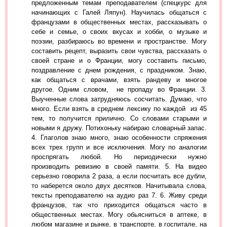
предложенным темам преподавателем (спецкурс для
начинающих с Галей Ляпун). Научилась общаться с
французами в общественных местах, рассказывать о
себе и семье, о своих вкусах и хобби, о музыке и
поэзии, разбираюсь во времени и пространстве. Могу
составить рецепт, выразить свои чувства, рассказать о
своей стране и о Франции, могу составить письмо,
поздравление с днем рождения, с праздником. Знаю,
как общаться с врачами, взять рандеву и многое
другое. Одним словом, не пропаду во Франции. 3.
Выученные слова затрудняюсь сосчитать. Думаю, что
много. Если взять в среднем лексику по каждой из 45
тем, то получится прилично. Со словами старыми и
новыми я дружу. Потихоньку набираю словарный запас.
4. Глаголов знаю много, знаю особенности спряжения
всех трех групп и все исключения. Могу по аналогии
проспрягать любой. Но периодически нужно
производить ревизию в своей памяти. 5. На видео
серьезно говорила 2 раза, а если посчитать все дубли,
то наберется около двух десятков. Начитывала слова,
тексты преподавателю на аудио раз 7. 6. Живу среди
французов, так что приходится общаться часто в
общественных местах. Могу обьясниться в аптеке, в
любом магазине и рынке, в транспорте, в госпитале, на