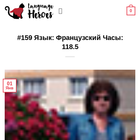
Skip
0
to
content
#159 Язык: Французский Часы:
118.5
01
Янв