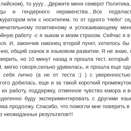
лийском), то уууу…Держите меня семеро! Политика,
ды и гендерного неравенства…Все подвла
куратором или с носителем, то от одного ‘Hello!’ 
мечательному позитивному и успокаивающему меня
йную работу -с я зыком и моим страхом. Сейчас я в
ся. И, закончив наконец второй пункт, хотелось б
но, общий скачок в языковом развитии. Я не знаю, 
верить, но 10 минут назад я прошла тест, который 
, мягко говоря,сильно удивилась, и прошла еще оди
 себя лично (а не от теста :) ) с уверенностью
гого добилась, еще и за такой короткий промежуто
 их работу, поддержку, отменное чувство юмора и 
ределенно буду экспериментировать с другими яз
яка продолжу. Спасибо, что помогли мне поверить в
 неожиданных результатов!!!