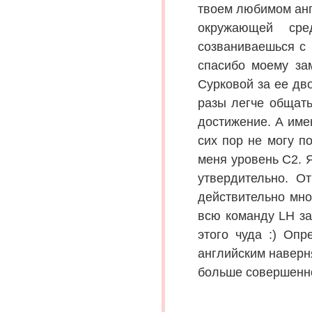
твоем любимом анг
окружающей сре
созваниваешься с 
спасибо моему за
Сурковой за ее дво
разы легче общать
достижение. А имен
сих пор не могу по
меня уровень С2. Я
утвердительно. От
действительно мно
всю команду LH за
этого чуда :) Оп
английским наверн
больше совершенно