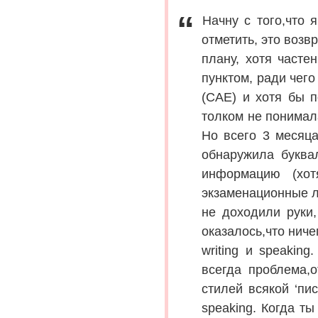
Начну с того,что 
отметить, это возв
плану, хотя часте
пунктом, ради чег
(САЕ) и хотя бы п
толком не понимал
Но всего 3 месяца
обнаружила буква
информацию (хот
экзаменационные л
не доходили руки,
оказалось,что нич
writing и speakin
всегда проблема,
стилей всякой ‘пи
speaking. Когда т