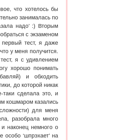
рвое, что хотелось бы
ательно занималась по
азала надо’ :) Вторым
зобраться с экзаменом
 первый тест, я даже
что у меня получится.
тест, я с удивлением
огу хорошо понимать
бавляй) и обходить
ики, до которой никак
-таки сделала это, и
ным кошмаром казались
 сложности) для меня
ла, разобрала много
у и наконец немного о
е особо ‘шпрэхает’ на