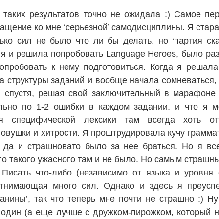
я таких результатов точно не ожидала :) Самое пе
ращение ко мне ‘серьезной’ самодисциплины. Я стар
нько сил не было что ли бы делать, но ‘партия ск
о я и решила попробовать Language Heroes, было ра
опробовать к нему подготовиться. Когда я решала
а структуры заданий и вообще начала сомневаться, 
 спустя, решая свой заключительный в марафоне 
льно по 1-2 ошибки в каждом задании, и что я м
я специфической лексики там всегда хоть от
овушки и хитрости. Я проштрудировала кучу граммат
 да и страшновато было за нее браться. Но я все
его такого ужасного там и не было. Но самым страш
g. Писать что-либо (независимо от языка и уровня
отнимающая много сил. Однако и здесь я преуспе
санины’, так что теперь мне почти не страшно :) Н
ы один (а еще лучше с дружком-пирожком, который н