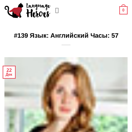
Skip
0
to
content
#139 Язык: Английский Часы: 57
22
Дек