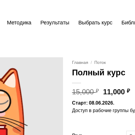
Методика
Результаты
Выбрать курс
Библ
Главная
/
Поток
Полный курс
Первона
Т
15,000
11,000
₽
₽
цена
ц
Старт: 08.06.2026.
составл
1
Доступ в рабочие группы буд
15,000 ₽.