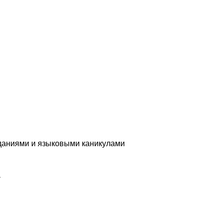
аданиями и языковыми каникулами
у