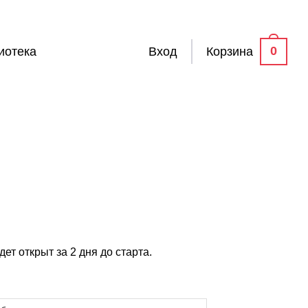
0
иотека
Вход
Корзина
чальная
екущая
ена:
яла
1,000 ₽.
ет открыт за 2 дня до старта.