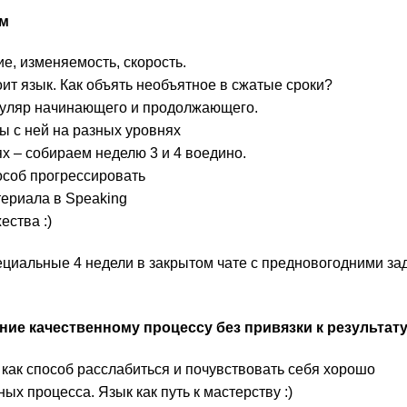
ем
е, изменяемость, скорость.
тоит язык. Как объять необъятное в сжатые сроки?
буляр начинающего и продолжающего.
ы с ней на разных уровнях
х – собираем неделю 3 и 4 воедино.
особ прогрессировать
териала в Speaking
ества :)
ециальные 4 недели в закрытом чате с предновогодними з
ние качественному процессу без привязки к результат
как способ расслабиться и почувствовать себя хорошо
ых процесса. Язык как путь к мастерству :)