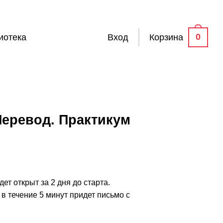
0
иотека
Вход
Корзина
Перевод. Практикум
чальная
екущая
ена:
яла
5,900 ₽.
ет открыт за 2 дня до старта.
в течение 5 минут придет письмо с