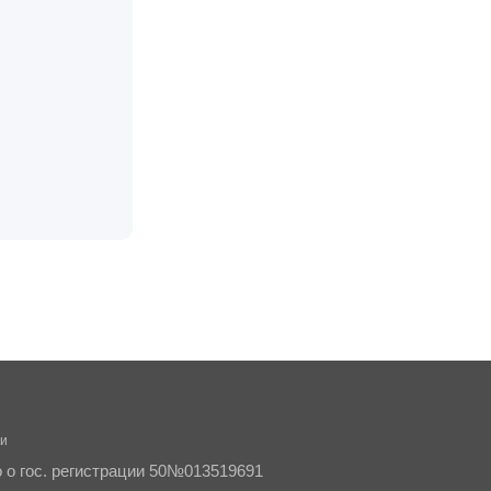
ти
о о гос. регистрации 50№013519691