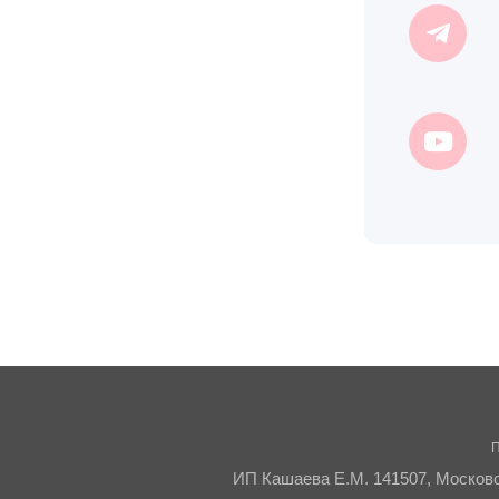
П
ИП Кашаева Е.М. 141507, Московск