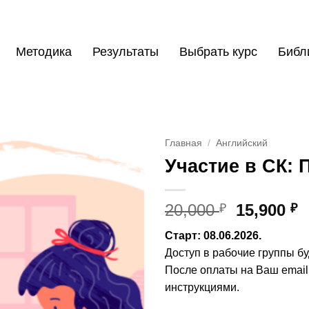
Методика
Результаты
Выбрать курс
Библ
Главная
/
Английский
Участие в СК: 
Первона
Т
20,000
15,900
₽
₽
цена
ц
Старт: 08.06.2026.
составл
1
Доступ в рабочие группы буд
20,000 ₽.
После оплаты на Ваш email 
инструкциями.