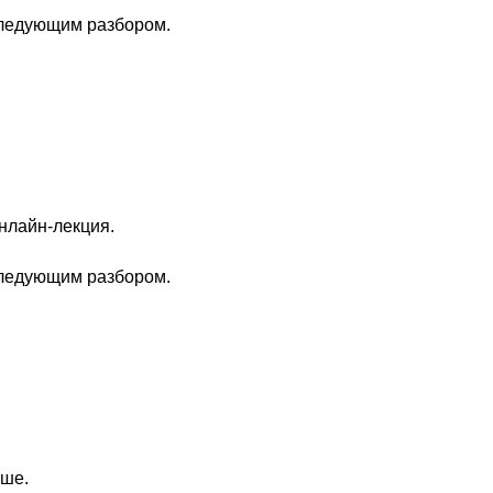
следующим разбором.
нлайн-лекция.
следующим разбором.
ише.