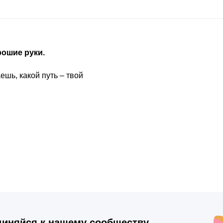
рошие руки.
ешь, какой путь – твой
иняйся к нашему сообществу