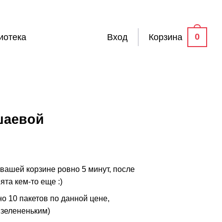
0
иотека
Вход
Корзина
шаевой
 вашей корзине ровно 5 минут, после
ята кем-то еще :)
но 10 пакетов по данной цене,
 зелененьким)