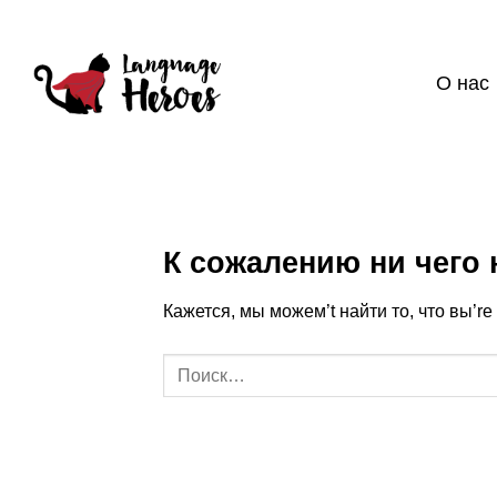
Skip
to
content
О нас
К сожалению ни чего 
Кажется, мы можем’t найти то, что вы’r