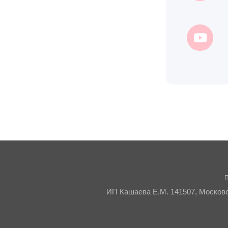
П
ИП Кашаева Е.М. 141507, Московск