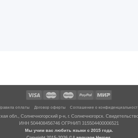
равила оплаты
Договор оферты
Соглашение о конфиденциальнос
ая обл., Солнечногорский р-н, г. Солнечногорск. Свидетельств
ИНН 504408456746 ОГРНИП 315504400006521
Мы учим вас любить языки с 2015 года.
Copyright 2015-2026 ©
Language Heroes.