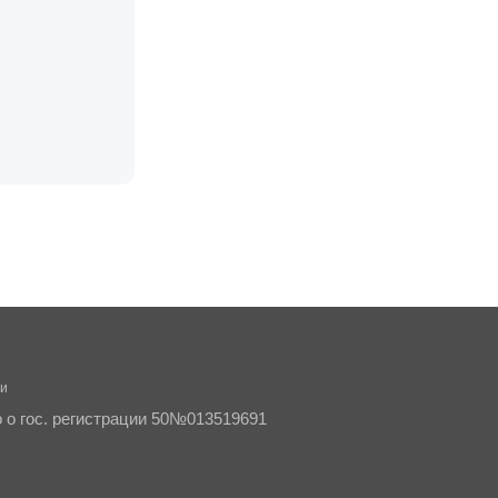
ти
о о гос. регистрации 50№013519691