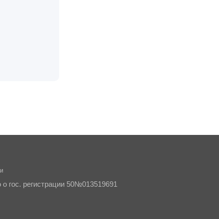
ти
о о гос. регистрации 50№013519691