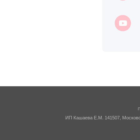
П
ИП Кашаева Е.М. 141507, Московск