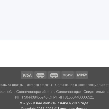
равила оплаты
Договор оферты
Соглашение о конфиденциальнос
ая обл., Солнечногорский р-н, г. Солнечногорск. Свидетельств
ИНН 504408456746 ОГРНИП 315504400006521
Мы учим вас любить языки с 2015 года.
Copyright 2015-2026 ©
Language Heroes.