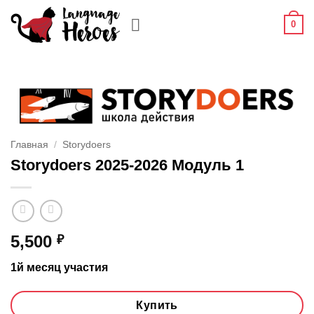
Skip
0
to
content
Главная
/
Storydoers
Storydoers 2025-2026 Модуль 1
5,500
₽
1й месяц участия
Купить