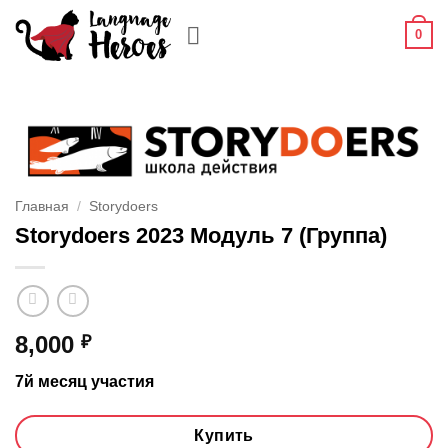
Skip
0
to
content
Главная
/
Storydoers
Storydoers 2023 Модуль 7 (Группа)
8,000
₽
7й месяц участия
Купить