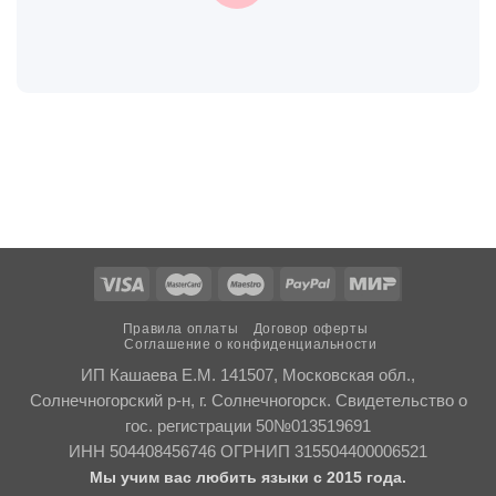
Правила оплаты
Договор оферты
Соглашение о конфиденциальности
ИП Кашаева Е.М. 141507, Московская обл.,
Солнечногорский р-н, г. Солнечногорск. Свидетельство о
гос. регистрации 50№013519691
ИНН 504408456746 ОГРНИП 315504400006521
Мы учим вас любить языки с 2015 года.