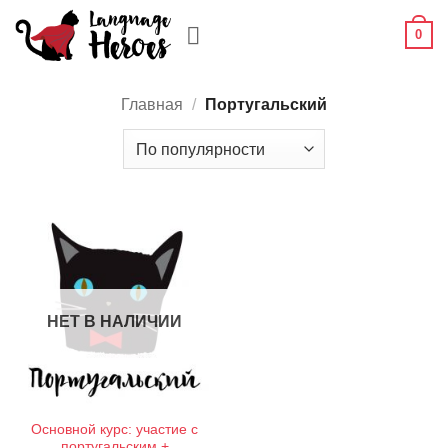
Skip
0
to
content
Главная
/
Португальский
НЕТ В НАЛИЧИИ
Основной курс: участие с
португальским +